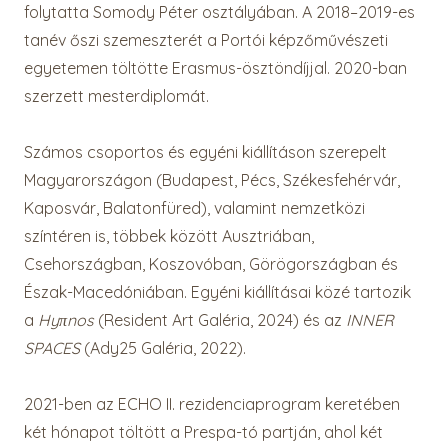
folytatta Somody Péter osztályában. A 2018–2019-es
tanév őszi szemeszterét a Portói képzőművészeti
egyetemen töltötte Erasmus-ösztöndíjjal. 2020-ban
szerzett mesterdiplomát.
Számos csoportos és egyéni kiállításon szerepelt
Magyarországon (Budapest, Pécs, Székesfehérvár,
Kaposvár, Balatonfüred), valamint nemzetközi
színtéren is, többek között Ausztriában,
Csehországban, Koszovóban, Görögországban és
Észak-Macedóniában. Egyéni kiállításai közé tartozik
a
Hyπnos
(Resident Art Galéria, 2024) és az
INNER
SPACES
(Ady25 Galéria, 2022).
2021-ben az ECHO II. rezidenciaprogram keretében
két hónapot töltött a Prespa-tó partján, ahol két