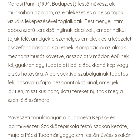
Marosi Panni (1994, Budapest) festőművész, aki
munkáiban az álom, az emlékezet és a belső tájak
vizuális leképezésével foglalkozik. Festményei intim,
dobozszerű terekből nyílnak idealizált, ember nélküli
tájak felé, amelyek a személyes emlékek és a képzelet
összefonódásából születnek. Kompozíciói az álmok
mechanizmusát követve, asszociatív módon épülnek
fel, gyakran egy tudatalattiból előbukkanó kép vagy
érzés hatására. A perspektíva szabályainak tudatos
felülírásával újfajta nézőpontokat kínál, amelyek
időtlen, misztikus hangulatú tereket nyitnak meg a
szemlélő számára.
Művészeti tanulmányait a budapesti Képző- és
Iparművészeti Szakközépiskola festő szakán kezdte,
majd a Pécsi Tudományegyetem festőművész szakán