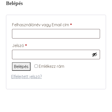
Belépés
Kötelező
Felhasználónév vagy Email cím
*
Kötelező
Jelszó
*
Emlékezz rám
Belépés
Elfelejtett jelszó?